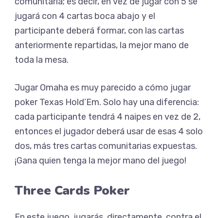
comunitaria; es decir, en vez de jugar con 5 se
jugará con 4 cartas boca abajo y el
participante deberá formar, con las cartas
anteriormente repartidas, la mejor mano de
toda la mesa.
Jugar Omaha es muy parecido a cómo jugar
poker Texas Hold’Em. Solo hay una diferencia:
cada participante tendrá 4 naipes en vez de 2,
entonces el jugador deberá usar de esas 4 solo
dos, más tres cartas comunitarias expuestas.
¡Gana quien tenga la mejor mano del juego!
Three Cards Poker
En este juego, jugarás, directamente, contra el