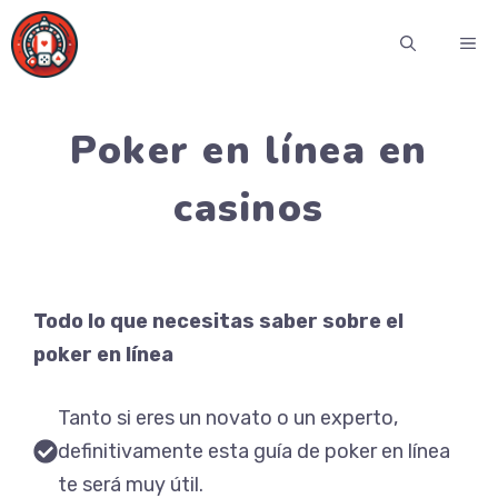
Skip
Me
to
content
Poker en línea en
casinos
Todo lo que necesitas saber sobre el
poker en línea
Tanto si eres un novato o un experto,
definitivamente esta guía de poker en línea
te será muy útil.