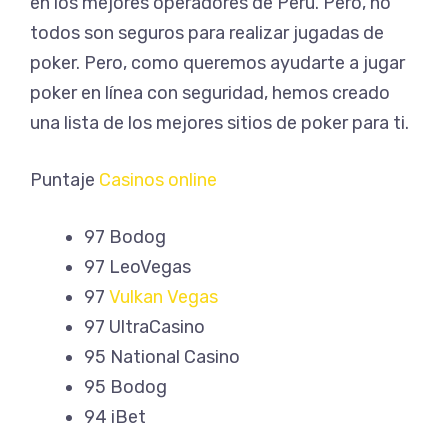
en los mejores operadores de Perú. Pero, no
todos son seguros para realizar jugadas de
poker. Pero, como queremos ayudarte a jugar
poker en línea con seguridad, hemos creado
una lista de los mejores sitios de poker para ti.
Puntaje
Casinos online
97 Bodog
97 LeoVegas
97
Vulkan Vegas
97 UltraCasino
95 National Casino
95 Bodog
94 iBet