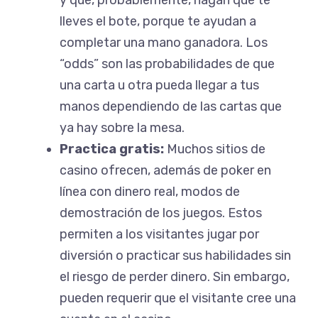
lleves el bote, porque te ayudan a
completar una mano ganadora. Los
“odds” son las probabilidades de que
una carta u otra pueda llegar a tus
manos dependiendo de las cartas que
ya hay sobre la mesa.
Practica gratis:
Muchos sitios de
casino ofrecen, además de poker en
línea con dinero real, modos de
demostración de los juegos. Estos
permiten a los visitantes jugar por
diversión o practicar sus habilidades sin
el riesgo de perder dinero. Sin embargo,
pueden requerir que el visitante cree una