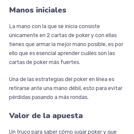
Manos iniciales
La mano con la que se inicia consiste
únicamente en 2 cartas de poker y con ellas
tienes que armar la mejor mano posible, es por
ello que es esencial aprender cuáles son las
cartas de poker más fuertes.
Una de las estrategias del poker en línea es
retirarse ante una mano débil, esto para evitar
pérdidas pasando a más rondas.
Valor de la apuesta
Un truco para saber cómo jugar poker y que