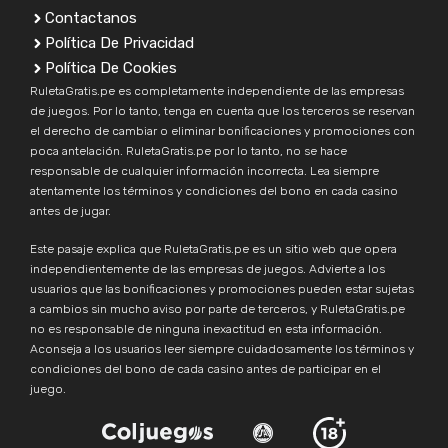
Contactanos
Política De Privacidad
Política De Cookies
RuletaGratis.pe es completamente independiente de las empresas
de juegos. Por lo tanto, tenga en cuenta que los terceros se reservan
el derecho de cambiar o eliminar bonificaciones y promociones con
poca antelación. RuletaGratis.pe por lo tanto, no se hace
responsable de cualquier información incorrecta. Lea siempre
atentamente los términos y condiciones del bono en cada casino
antes de jugar.
Este pasaje explica que RuletaGratis.pe es un sitio web que opera
independientemente de las empresas de juegos. Advierte a los
usuarios que las bonificaciones y promociones pueden estar sujetas
a cambios sin mucho aviso por parte de terceros, y RuletaGratis.pe
no es responsable de ninguna inexactitud en esta información.
Aconseja a los usuarios leer siempre cuidadosamente los términos y
condiciones del bono de cada casino antes de participar en el
juego.