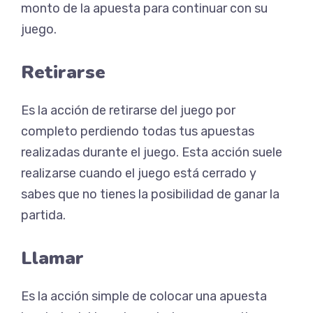
monto de la apuesta para continuar con su
juego.
Retirarse
Es la acción de retirarse del juego por
completo perdiendo todas tus apuestas
realizadas durante el juego. Esta acción suele
realizarse cuando el juego está cerrado y
sabes que no tienes la posibilidad de ganar la
partida.
Llamar
Es la acción simple de colocar una apuesta