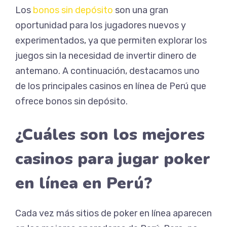
Los
bonos sin depósito
son una gran
oportunidad para los jugadores nuevos y
experimentados, ya que permiten explorar los
juegos sin la necesidad de invertir dinero de
antemano. A continuación, destacamos uno
de los principales casinos en línea de Perú que
ofrece bonos sin depósito.
¿Cuáles son los mejores
casinos para jugar poker
en línea en Perú?
Cada vez más sitios de poker en línea aparecen