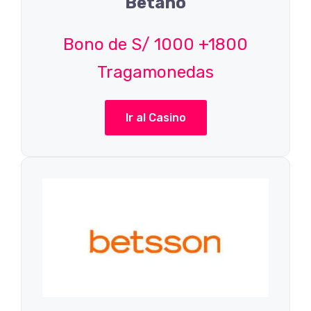
Betano
Bono de S/ 1000 +1800
Tragamonedas
Ir al Casino