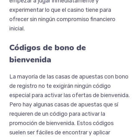
empezar a jugar inmediatamente y
experimentar lo que el casino tiene para
ofrecer sin ningún compromiso financiero
inicial.
Códigos de bono de
bienvenida
La mayoría de las casas de apuestas con bono
de registro no te exigirán ningún código
especial para activar las ofertas de bienvenida.
Pero hay algunas casas de apuestas que sí
requieren de un código para activar la
promoción de bienvenida. Estos códigos
suelen ser fáciles de encontrar y aplicar