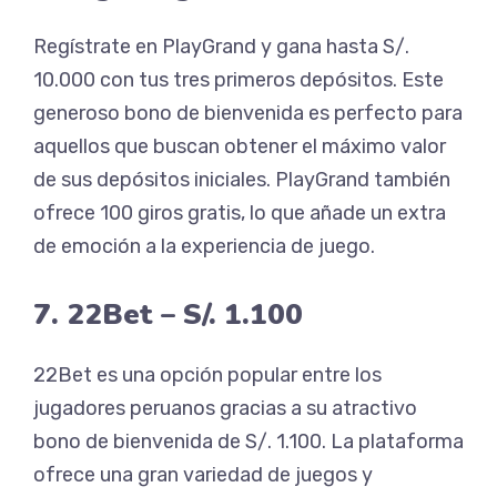
Regístrate en PlayGrand y gana hasta S/.
10.000 con tus tres primeros depósitos. Este
generoso bono de bienvenida es perfecto para
aquellos que buscan obtener el máximo valor
de sus depósitos iniciales. PlayGrand también
ofrece 100 giros gratis, lo que añade un extra
de emoción a la experiencia de juego.
7. 22Bet – S/. 1.100
22Bet es una opción popular entre los
jugadores peruanos gracias a su atractivo
bono de bienvenida de S/. 1.100. La plataforma
ofrece una gran variedad de juegos y