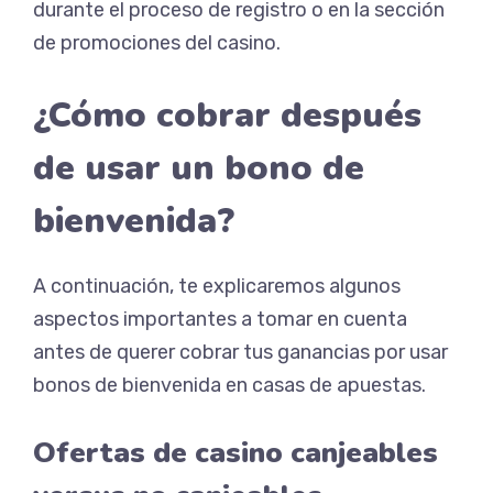
durante el proceso de registro o en la sección
de promociones del casino.
¿Cómo cobrar después
de usar un bono de
bienvenida?
A continuación, te explicaremos algunos
aspectos importantes a tomar en cuenta
antes de querer cobrar tus ganancias por usar
bonos de bienvenida en casas de apuestas.
Ofertas de casino canjeables