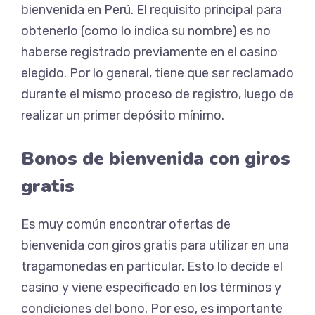
bienvenida en Perú. El requisito principal para
obtenerlo (como lo indica su nombre) es no
haberse registrado previamente en el casino
elegido. Por lo general, tiene que ser reclamado
durante el mismo proceso de registro, luego de
realizar un primer depósito mínimo.
Bonos de bienvenida con giros
gratis
Es muy común encontrar ofertas de
bienvenida con giros gratis para utilizar en una
tragamonedas en particular. Esto lo decide el
casino y viene especificado en los términos y
condiciones del bono. Por eso, es importante