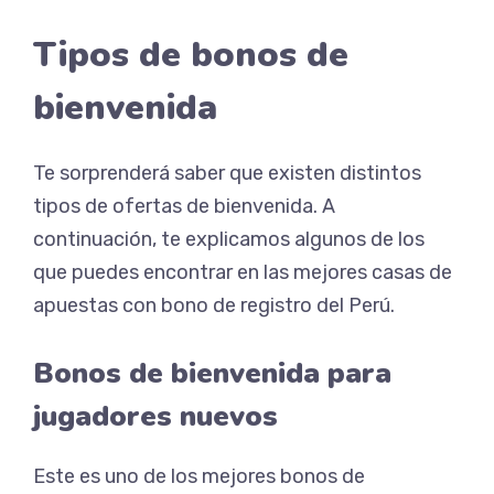
Tipos de bonos de
bienvenida
Te sorprenderá saber que existen distintos
tipos de ofertas de bienvenida. A
continuación, te explicamos algunos de los
que puedes encontrar en las mejores casas de
apuestas con bono de registro del Perú.
Bonos de bienvenida para
jugadores nuevos
Este es uno de los mejores bonos de