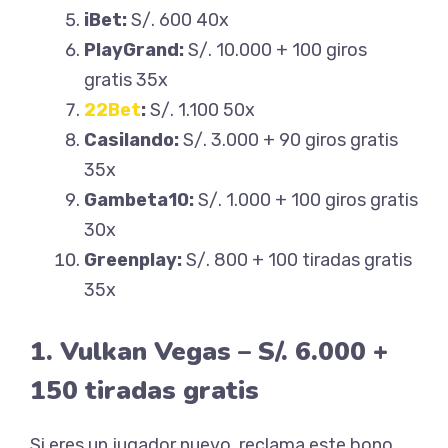
iBet:
S/. 600 40x
PlayGrand:
S/. 10.000 + 100 giros
gratis 35x
22Bet
:
S/. 1.100 50x
Casilando:
S/. 3.000 + 90 giros gratis
35x
Gambeta10:
S/. 1.000 + 100 giros gratis
30x
Greenplay:
S/. 800 + 100 tiradas gratis
35x
1. Vulkan Vegas – S/. 6.000 +
150 tiradas gratis
Si eres un jugador nuevo, reclama este bono