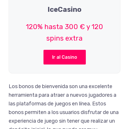
IceCasino
120% hasta 300 € y 120
spins extra
Ir al Casino
Los bonos de bienvenida son una excelente
herramienta para atraer a nuevos jugadores a
las plataformas de juegos en línea. Estos
bonos permiten a los usuarios disfrutar de una
experiencia de juego sin tener que realizar un