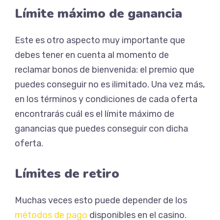
Límite máximo de ganancia
Este es otro aspecto muy importante que
debes tener en cuenta al momento de
reclamar bonos de bienvenida: el premio que
puedes conseguir no es ilimitado. Una vez más,
en los términos y condiciones de cada oferta
encontrarás cuál es el límite máximo de
ganancias que puedes conseguir con dicha
oferta.
Límites de retiro
Muchas veces esto puede depender de los
métodos de pago
disponibles en el casino.