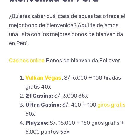
¿Quieres saber cuál casa de apuestas ofrece el
mejor bono de bienvenida? Aquí te dejamos
una lista con los mejores bonos de bienvenida
en Perú.
Casinos online
Bonos de bienvenida Rollover
Vulkan Vegas
:
S/. 6.000 + 150 tiradas
gratis 40x
21 Casino:
S/. 3.000 35x
Ultra Casino:
S/. 400 + 100
giros gratis
50x
Playzee:
S/. 15.000 + 150 giros gratis +
5.000 puntos 35x