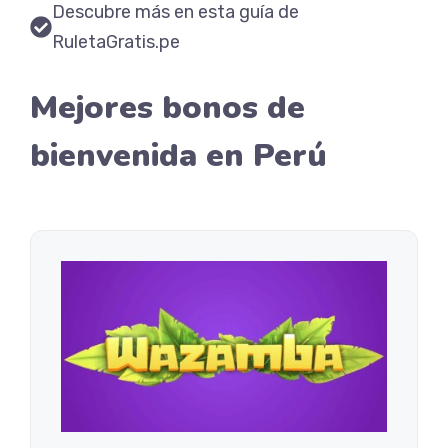
Descubre más en esta guía de
RuletaGratis.pe
Mejores bonos de
bienvenida en Perú