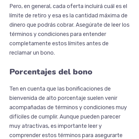
Pero, en general, cada oferta incluirá cuál es el
límite de retiro y esa es la cantidad máxima de
dinero que podrás cobrar. Asegúrate de leer los
términos y condiciones para entender
completamente estos límites antes de
reclamar un bono.
Porcentajes del bono
Ten en cuenta que las bonificaciones de
bienvenida de alto porcentaje suelen venir
acompañadas de términos y condiciones muy
difíciles de cumplir. Aunque pueden parecer
muy atractivas, es importante leer y
comprender estos términos para asegurarte