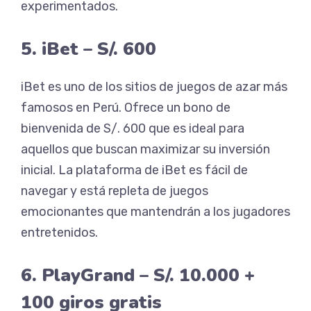
experimentados.
5. iBet – S/. 600
iBet es uno de los sitios de juegos de azar más
famosos en Perú. Ofrece un bono de
bienvenida de S/. 600 que es ideal para
aquellos que buscan maximizar su inversión
inicial. La plataforma de iBet es fácil de
navegar y está repleta de juegos
emocionantes que mantendrán a los jugadores
entretenidos.
6. PlayGrand – S/. 10.000 +
100 giros gratis