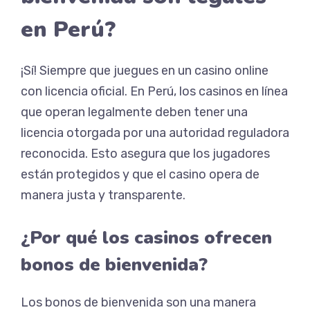
en Perú?
¡Sí! Siempre que juegues en un casino online
con licencia oficial. En Perú, los casinos en línea
que operan legalmente deben tener una
licencia otorgada por una autoridad reguladora
reconocida. Esto asegura que los jugadores
están protegidos y que el casino opera de
manera justa y transparente.
¿Por qué los casinos ofrecen
bonos de bienvenida?
Los bonos de bienvenida son una manera