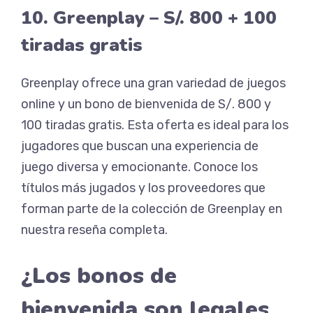
10. Greenplay – S/. 800 + 100
tiradas gratis
Greenplay ofrece una gran variedad de juegos
online y un bono de bienvenida de S/. 800 y
100 tiradas gratis. Esta oferta es ideal para los
jugadores que buscan una experiencia de
juego diversa y emocionante. Conoce los
títulos más jugados y los proveedores que
forman parte de la colección de Greenplay en
nuestra reseña completa.
¿Los bonos de
bienvenida son legales